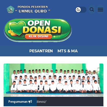
PESANTREN
MTS & MA
rokropak.com/donasi/
Pengumuman