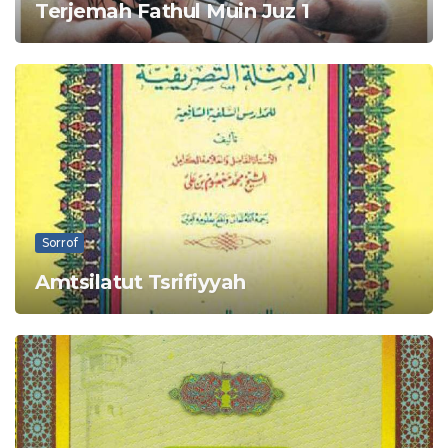
Terjemah Fathul Muin Juz 1
Sorrof
Amtsilatut Tsrifiyyah