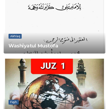
Akhlaq
Washiyatul Mustofa
Fiqih